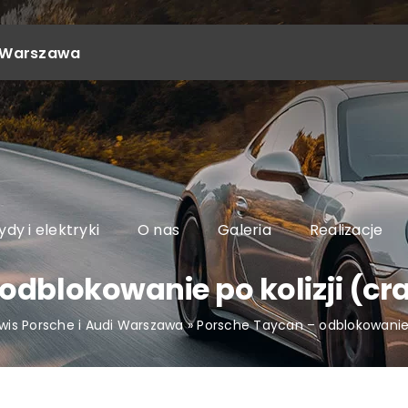
4, Warszawa
dy i elektryki
O nas
Galeria
Realizacje
odblokowanie po kolizji (cra
rwis Porsche i Audi Warszawa
»
Porsche Taycan – odblokowanie p