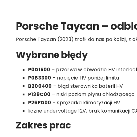
Porsche Taycan – odblo
Porsche Taycan (2023) trafił do nas po kolizji
Wybrane błędy
P0D1500
– przerwa w obwodzie HV interloc
P0B3300
– napięcie HV poniżej limitu
B200400
– błąd sterownika baterii HV
P139C00
– niski poziom płynu chłodzącego
P26FD00
– sprężarka klimatyzacji HV
liczne undervoltage 12V, brak komunikacji 
Zakres prac