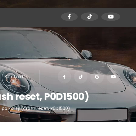
Kontakt
sh reset, P0D1500)
o kolizji (crash reset, P0D1500)