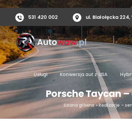
Przejdź
do
531 420 002
ul. Białołęcka 22
zawartości
Usługi
Konwersja aut z USA
Hybry
Porsche Taycan – 
Strona główna
»
Realizacje – se