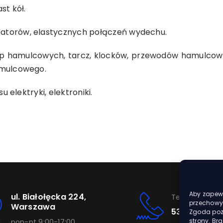
st kół.
zatorów, elastycznych połączeń wydechu.
 hamulcowych, tarcz, klocków, przewodów hamulcowy
amulcowego.
 elektryki, elektroniki.
Aby zapewn
ul. Białołęcka 224,
Telefon
przechowyw
Warszawa
531 420 002
Zgoda pozw
strony. Br
pon-pt 9:00-17:00