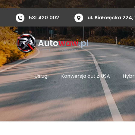
Przejdź
do
531 420 002
ul. Białołęcka 22
zawartości
Usługi
Konwersja aut z USA
Hybry