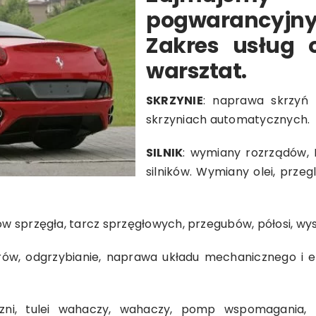
pogwarancyj
Zakres usług 
warsztat.
SKRZYNIE
: naprawa skrzyń 
skrzyniach automatycznych.
SILNIK
: wymiany rozrządów,
silników. Wymiany olei, prz
ów sprzęgła, tarcz sprzęgłowych, przegubów, półosi, w
trów, odgrzybianie, naprawa układu mechanicznego i e
ni, tulei wahaczy, wahaczy, pomp wspomagania, k