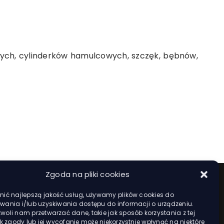
ch, cylinderków hamulcowych, szczęk, bębnów,
Zgoda na pliki cookies
ić najlepszą jakość usług, używamy plików cookies do
ania i/lub uzyskiwania dostępu do informacji o urządzeniu.
oli nam przetwarzać dane, takie jak sposób korzystania z tej
ak zgody lub jej wycofanie może niekorzystnie wpłynąć na niektóre