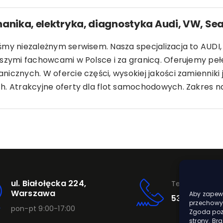
anika, elektryka, diagnostyka Audi, VW, Sea
śmy niezależnym serwisem. Nasza specjalizacja to AUDI
pszymi fachowcami w Polsce i za granicą. Oferujemy peł
icznych. W ofercie części, wysokiej jakości zamienniki
h. Atrakcyjne oferty dla flot samochodowych. Zakres na
ul. Białołęcka 224,
Telefon
Warszawa
Aby zapewn
531 420 002
przechowyw
pon-pt 9:00-17:00
Zgoda pozw
strony. Br