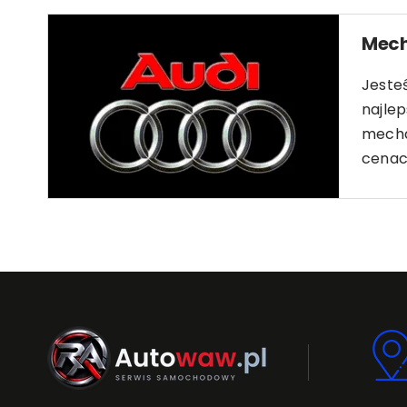
Mech
Jeste
najle
mechan
cenac