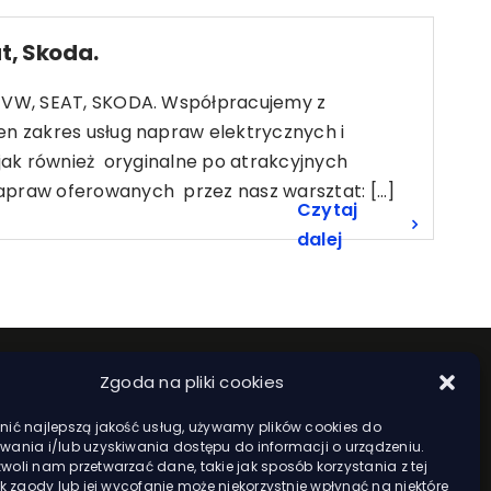
t, Skoda.
, VW, SEAT, SKODA. Współpracujemy z
en zakres usług napraw elektrycznych i
 jak również oryginalne po atrakcyjnych
praw oferowanych przez nasz warsztat: [...]
Czytaj
dalej
Zgoda na pliki cookies
ić najlepszą jakość usług, używamy plików cookies do
ania i/lub uzyskiwania dostępu do informacji o urządzeniu.
oli nam przetwarzać dane, takie jak sposób korzystania z tej
ak zgody lub jej wycofanie może niekorzystnie wpłynąć na niektóre