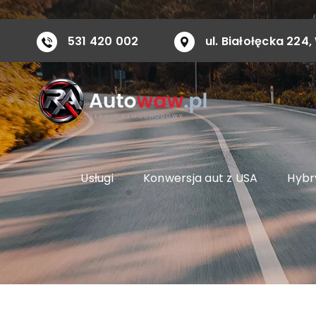
Przejdź
do
531 420 002
ul. Białołęcka 22
zawartości
Usługi
Konwersja aut z USA
Hybry