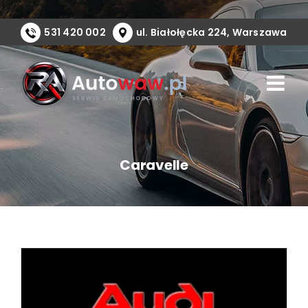
Przejdź
do
531 420 002
ul. Białołęcka 224, Warszawa
zawartości
Caravelle