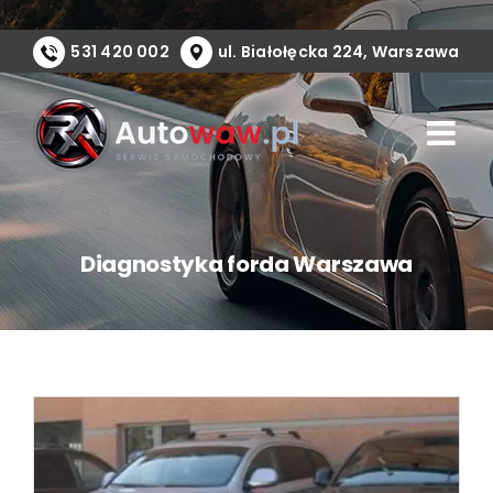
Przejdź
do
531 420 002
ul. Białołęcka 224, Warszawa
zawartości
Diagnostyka forda Warszawa