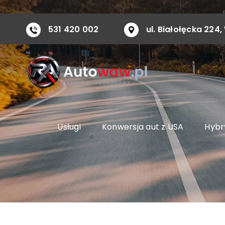
Przejdź
do
531 420 002
ul. Białołęcka 22
zawartości
Usługi
Konwersja aut z USA
Hybry