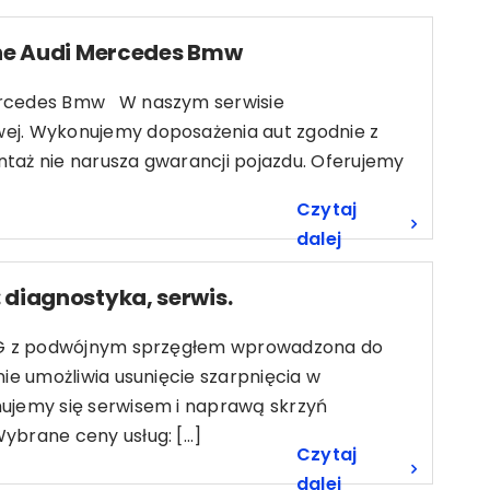
che Audi Mercedes Bmw
Mercedes Bmw W naszym serwisie
ej. Wykonujemy doposażenia aut zgodnie z
taż nie narusza gwarancji pojazdu. Oferujemy
Czytaj
dalej
diagnostyka, serwis.
 DSG z podwójnym sprzęgłem wprowadzona do
ie umożliwia usunięcie szarpnięcia w
ujemy się serwisem i naprawą skrzyń
brane ceny usług: [...]
Czytaj
dalej