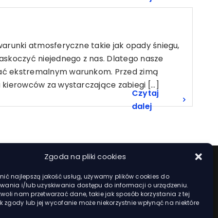
arunki atmosferyczne takie jak opady śniegu,
askoczyć niejednego z nas. Dlatego nasze
tać ekstremalnym warunkom. Przed zimą
kierowców za wystarczające zabiegi [...]
Czytaj
dalej
Zgoda na pliki cookies
ić najlepszą jakość usług, używamy plików cookies do
ania i/lub uzyskiwania dostępu do informacji o urządzeniu.
oli nam przetwarzać dane, takie jak sposób korzystania z tej
ak zgody lub jej wycofanie może niekorzystnie wpłynąć na niektóre