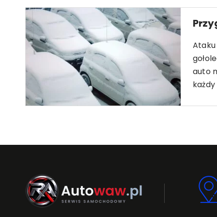
Przy
Ataku
gołol
auto 
każdy 