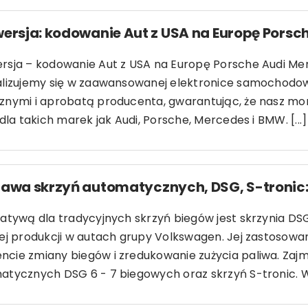
ersja: kodowanie Aut z USA na Europę Pors
rsja – kodowanie Aut z USA na Europę Porsche Audi 
alizujemy się w zaawansowanej elektronice samochodow
znymi i aprobatą producenta, gwarantując, że nasz mon
 dla takich marek jak Audi, Porsche, Mercedes i BMW. [...]
awa skrzyń automatycznych, DSG, S-tronic: 
natywą dla tradycyjnych skrzyń biegów jest skrzynia
ej produkcji w autach grupy Volkswagen. Jej zastosowan
cie zmiany biegów i zredukowanie zużycia paliwa. Zajm
tycznych DSG 6 - 7 biegowych oraz skrzyń S-tronic. Wy