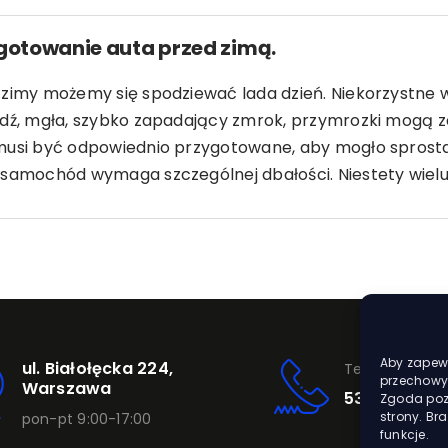
gotowanie auta przed zimą.
 zimy możemy się spodziewać lada dzień. Niekorzystne w
edź, mgła, szybko zapadający zmrok, przymrozki mogą z
musi być odpowiednio przygotowane, aby mogło spros
samochód wymaga szczególnej dbałości. Niestety wielu 
Aby zapewn
ul. Białołęcka 224,
Telefon
przechowyw
Warszawa
531 420 002
Zgoda pozw
strony. Br
pon-pt 9:00-17:00
funkcje.