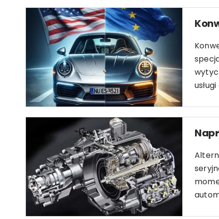
Konw
Konwe
specj
wytyc
usługi
Napr
Alter
seryjn
momen
automa