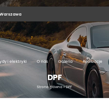
4, Warszawa
dy i elektryki
O nas
Galeria
Realizacje
DPF
Strona główna
»
DPF