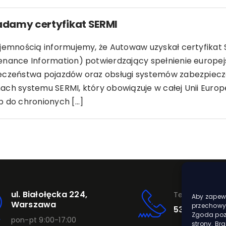
adamy certyfikat SERMI
yjemnością informujemy, że Autowaw uzyskał certyfikat 
enance Information) potwierdzający spełnienie europe
eczeństwa pojazdów oraz obsługi systemów zabezpiecz
ch systemu SERMI, który obowiązuje w całej Unii Europe
 do chronionych [...]
ul. Białołęcka 224,
Telefon
Aby zapewn
Warszawa
przechowyw
531 420 002
Zgoda pozw
pon-pt 9:00-17:00
strony. Br