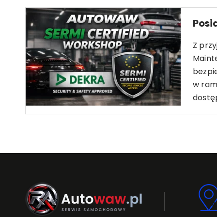
Posi
Z prz
Maint
bezpi
w rama
dostęp