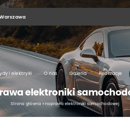
4, Warszawa
dy i elektryki
O nas
Galeria
Realizacje
rawa elektroniki samochod
Strona główna
»
naprawa elektroniki samochodowej