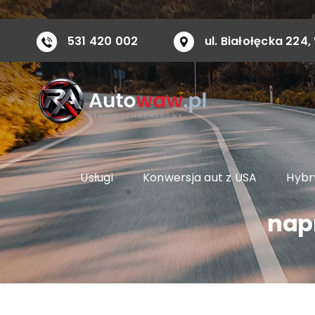
Przejdź
do
531 420 002
ul. Białołęcka 22
zawartości
Usługi
Konwersja aut z USA
Hybry
nap