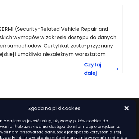
SERMI (Security-Related Vehicle Repair and
jskich wymogów w zakresie dostępu do danych
eń samochodów. Certyfikat został przyznany
jskiej i umożliwia niezależnym warsztatom
Czytaj
dalej
Zgoda na pliki cookies
ić najlepszą jakość usług, używamy plików cookies do
ania i/lub uzyskiwania dostępu do informacji o urządzeniu.
oli nam przetwarzać dane, takie jak sposób korzystania z tej
ak zgody lub jej wycofanie może niekorzystnie wpłynąć na niektóre