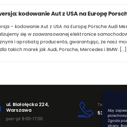
ersja: kodowanie Aut z USA na Europę Pors
rsja – kodowanie Aut z USA na Europę Porsche Audi 
alizujemy się w zaawansowanej elektronice samochodow
znymi i aprobatą producenta, gwarantując, że nasz mon
 dla takich marek jak Audi, Porsche, Mercedes i BMW. [...]
ul. Białołęcka 224,
Telefon
Warszawa
Aby zapewn
531 420 002
przechowyw
pon-pt 9:00-17:00
Zgoda pozw
strony. Br