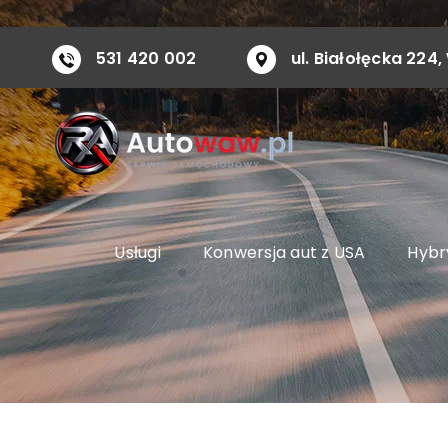
Przejdź
do
531 420 002
ul. Białołęcka 22
zawartości
Usługi
Konwersja aut z USA
Hybry