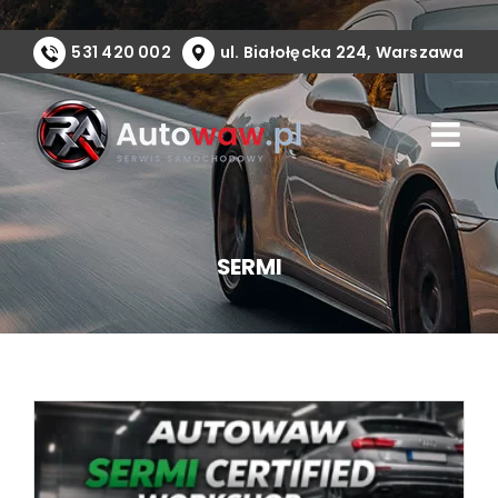
Przejdź
do
531 420 002
ul. Białołęcka 224, Warszawa
zawartości
SERMI