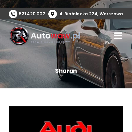
Przejdź
do
531 420 002
ul. Białołęcka 224, Warszawa
zawartości
Sharan