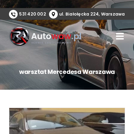
Przejdź
do
531 420 002
ul. Białołęcka 224, Warszawa
zawartości
warsztat Mercedesa Warszawa