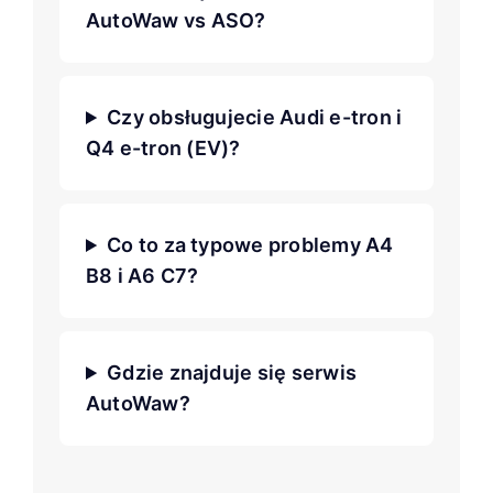
AutoWaw vs ASO?
Czy obsługujecie Audi e-tron i
Q4 e-tron (EV)?
Co to za typowe problemy A4
B8 i A6 C7?
Gdzie znajduje się serwis
AutoWaw?